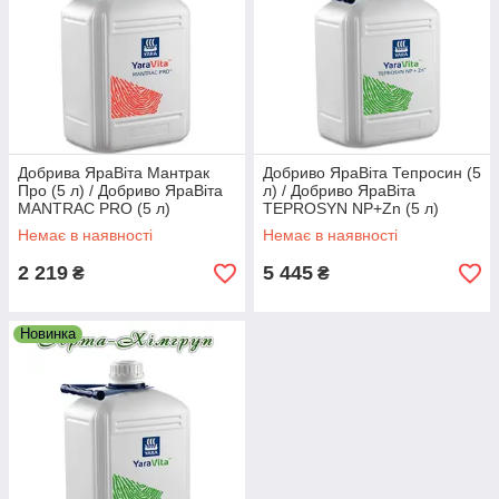
Добрива ЯраВіта Мантрак
Добриво ЯраВіта Тепросин (5
Про (5 л) / Добриво ЯраВіта
л) / Добриво ЯраВіта
MANTRAC PRO (5 л)
TEPROSYN NP+Zn (5 л)
Немає в наявності
Немає в наявності
2 219
5 445
₴
₴
Новинка