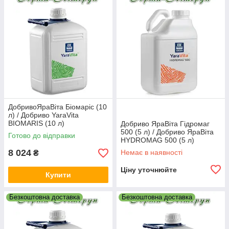
ДобривоЯраВіта Біомаріс (10
л) / Добриво YaraVita
BIOMARIS (10 л)
Добриво ЯраВіта Гідромаг
500 (5 л) / Добриво ЯраВіта
Готово до відправки
HYDROMAG 500 (5 л)
8 024
Немає в наявності
₴
Ціну уточнюйте
Купити
Безкоштовна доставка
Безкоштовна доставка