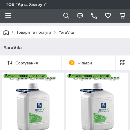
ТОВ "Арта-Хімгруп"
Товари та послуги
YaraVita
YaraVita
Сортування
0
Фільтри
Безкоштовна доставка
Безкоштовна доставка