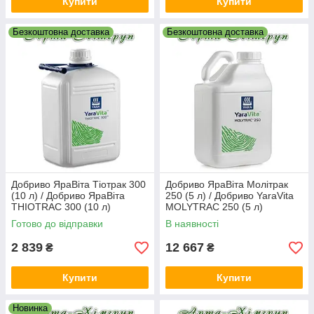
Купити
Купити
Безкоштовна доставка
Безкоштовна доставка
Добриво ЯраВіта Тіотрак 300
Добриво ЯраВіта Молітрак
(10 л) / Добриво ЯраВіта
250 (5 л) / Добриво YaraVita
THIOTRAC 300 (10 л)
MOLYTRAC 250 (5 л)
Готово до відправки
В наявності
2 839
12 667
₴
₴
Купити
Купити
Новинка