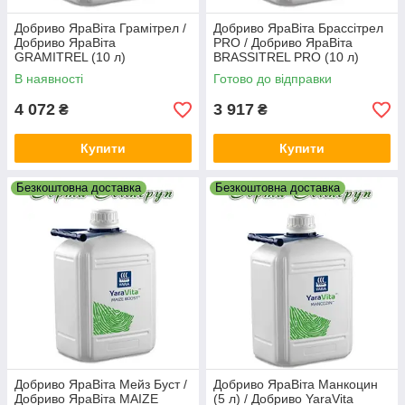
Добриво ЯраВіта Грамітрел /
Добриво ЯраВіта Брассітрел
Добриво ЯраВіта
PRO / Добриво ЯраВіта
GRAMITREL (10 л)
BRASSITREL PRO (10 л)
В наявності
Готово до відправки
4 072
3 917
₴
₴
Купити
Купити
Безкоштовна доставка
Безкоштовна доставка
Добриво ЯраВіта Мейз Буст /
Добриво ЯраВіта Манкоцин
Добриво ЯраВіта MAIZE
(5 л) / Добриво YaraVita