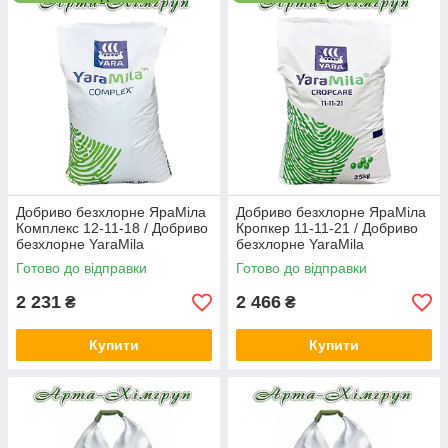
Не менш важливо, що добрива YaraMila мають
збалансований вміст нітратного і амонійного азоту,
полегшуючи таким чином його використання рослинами.
У серію добрив YaraMila входять і види добрив, які не містять
хлору, що дуже важливо для садових і овочевих культур.
Добриво безхлорне ЯраМіла
Добриво безхлорне ЯраМіла
Комплекс 12-11-18 / Добриво
Кропкер 11-11-21 / Добриво
безхлорне YaraMila
безхлорне YaraMila
COMPLEX 12-11-18(25 кг)
CROPCARE 11-11-21 (25 кг)
Готово до відправки
Готово до відправки
2 231
2 466
₴
₴
Купити
Купити