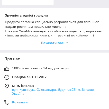
Зручність однієї гранули
Продукти YaraMila спеціально розроблялися для того, щоб
надати рослинам правильне живлення.
Гранули YaraMila володіють особливою міцністю і, порівняно
з іншими добривами, вони менш схильні до руйнувань і
пилоутворення при зберіганні або внесенні в грунт.
Показати все
Крім міцності, гранули мають однаковий розмір, що сприяє їх
точному і акуратному внесенню в грунт. Це знижує втрати
добрива і в результаті підвищує врожай і покращує
Про нас
економічний результат.
Збалансований і добре розчинний склад добрив YaraMila
100% позитивних з 24 відгуків за рік
сприяє міграції елементів відразу до коріння. Це дозволяє
рослині більш ефективно використовувати добриво і
Працює з 01.11.2017
зменшити втрати на додаткове внесення.
м. м. Ізяслав
вул. Кушнірука Олександра, будинок 28, м. Ізяслав,
Україна
Контакти