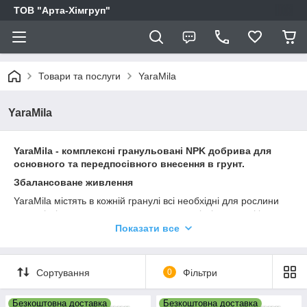
ТОВ "Арта-Хімгруп"
Товари та послуги
YaraMila
YaraMila
YaraMila - комплексні гранульовані NPK добрива для
основного та передпосівного внесення в грунт.
Збалансоване живлення
YaraMila містять в кожній гранулі всі необхідні для рослини
макро і мікроелементи в правильному співвідношенні і
доступній для рослин формі.
Показати все
YaraMila забезпечують рівномірний і здоровий ріст рослин
протягом усього вегетаційного періоду.
Сортування
0
Фільтри
Фосфор, що входить до складу всіх продуктів YaraMila,
повністю розчинний у воді. Це робить продукт ідеальним для
внесення в потрібних дозах і в потрібний час.
Безкоштовна доставка
Безкоштовна доставка