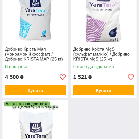
Добриво Кріста Мап
Добриво Кріста MgS
(моноамоній фосфат) /
(сульфат магнію) / Добриво
Добриво KRISTA MAP (25 кг)
KRISTA MgS (25 кг)
В наявності
Готово до відправки
4 500
1 521
₴
₴
Купити
Купити
Безкоштовна доставка