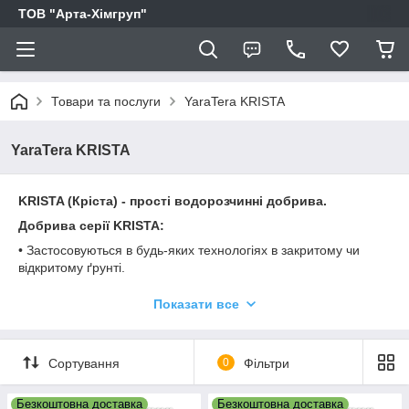
ТОВ "Арта-Хімгруп"
Товари та послуги
YaraTera KRISTA
YaraTera KRISTA
KRISTA (Кріста) - прості водорозчинні добрива.
Добрива серії KRISTA:
• Застосовуються в будь-яких технологіях в закритому чи
відкритому ґрунті.
• Змінюють співвідношення елементів живлення в робочому
Показати все
розчині.
• Використовуються для позакореневого підживлення.
• Значно підвищують якість отриманої продукції.
Сортування
0
Фільтри
• Застосовуються в розчиненому вигляді.
Безкоштовна доставка
Безкоштовна доставка
• Не забивають крапельниць і форсунок, що зберігає дороге