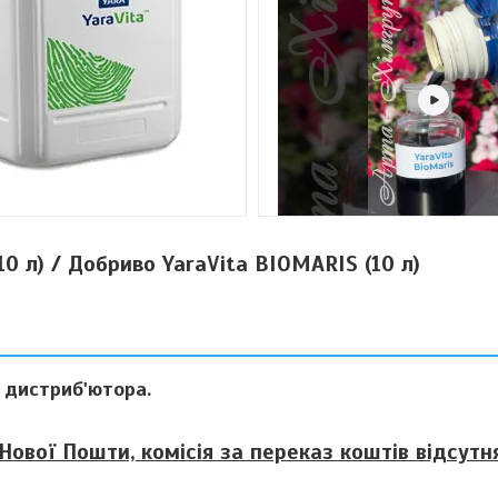
0 л) / Добриво YaraVita BIOMARIS (10 л)
о дистриб'ютора.
Нової Пошти, комісія за переказ коштів відсутня