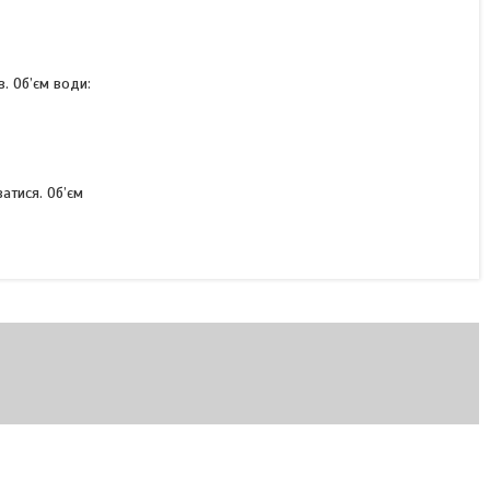
в. Об’єм води:
атися. Об’єм