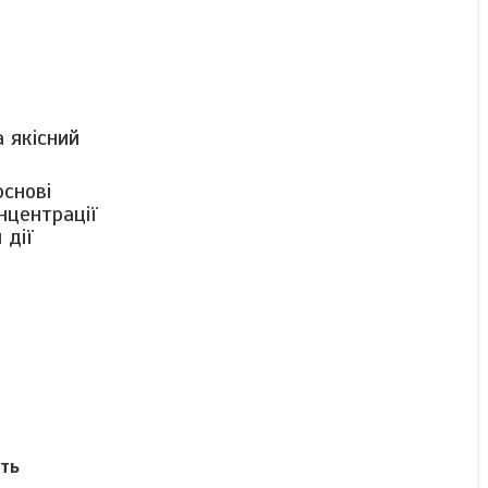
ДобривоЯраВіта Біомаріс
(10 л) / Добриво YaraVita
BIOMARIS (10 л)
 якісний
Готово до відправки
основі
нцентрації
8 024 ₴
 дії
КУПИТИ
ють