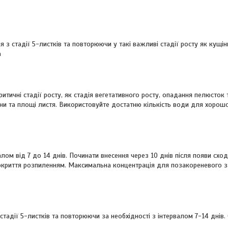
ня з стадії 5-листків та повторюючи у такі важливі стадії росту як кущ
а
ритичні стадії росту, як стадія вегетативного росту, опадання пелюсток 
ни та площі листя. Використовуйте достатню кількість води для хорош
валом від 7 до 14 днів. Починати внесення через 10 днів після появи сход
покриття розпиленням. Максимальна концентрація для позакореневого з
стадії 5-листків та повторюючи за необхідності з інтервалом 7-14 днів.