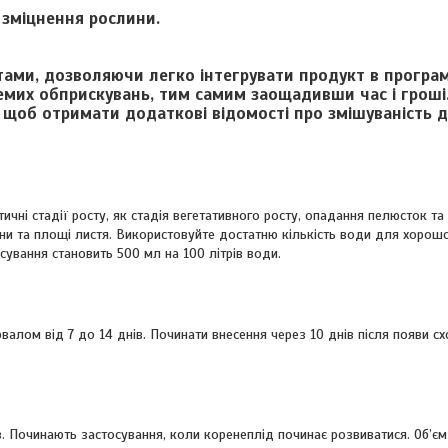
 зміцнення рослини.
тами, дозволяючи легко інтегрувати продукт в програм
ремих обприскувань, тим самим заощадивши час і гроші.
 щоб отримати додаткові відомості про змішуваність 
тичні стадії росту, як стадія вегетативного росту, опадання пелюсток та
ни та площі листя. Використовуйте достатню кількість води для хорош
ування становить 500 мл на 100 літрів води.
ервалом від 7 до 14 днів. Починати внесення через 10 днів після появи с
ів. Починають застосування, коли коренеплід починає розвиватися. Об’єм