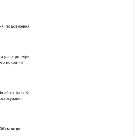
іння, подовження
та ранні розміри
ого покриття
ів або з фази 3-
астосування
 Об’єм води: