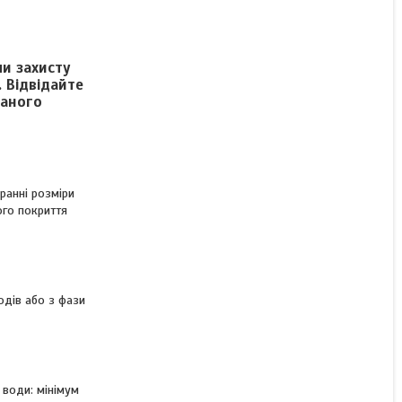
и захисту
 Відвідайте
даного
 ранні розміри
ого покриття
ходів або з фази
 води: мінімум