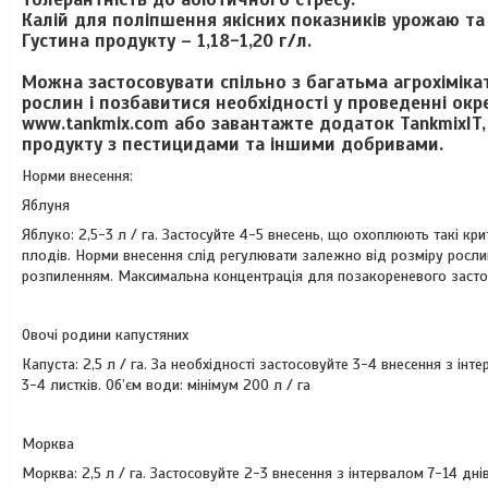
Калій для поліпшення якісних показників урожаю та
Густина продукту – 1,18-1,20 г/л.
Можна застосовувати спільно з багатьма агрохіміка
рослин і позбавитися необхідності у проведенні ок
www.tankmix.com або завантажте додаток TankmixIT,
продукту з пестицидами та іншими добривами.
Норми внесення:
Яблуня
Яблуко: 2,5-3 л / га. Застосуйте 4-5 внесень, що охоплюють такі кри
плодів. Норми внесення слід регулювати залежно від розміру росли
розпиленням. Максимальна концентрація для позакореневого застос
Овочі родини капустяних
Капуста: 2,5 л / га. За необхідності застосовуйте 3-4 внесення з інт
3-4 листків. Об’єм води: мінімум 200 л / га
Морква
Морква: 2,5 л / га. Застосовуйте 2-3 внесення з інтервалом 7-14 дн