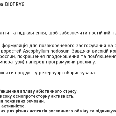
єю BIOTRYG
лянти та підживлення, щоб забезпечити постійний та
а формуляція для позакореневого застосування на 
одоростей Ascophyllum nodosum. Завдяки високій ко
рослин, покращення плодоношення та пом'якшення
температури) наперед програмуючи рослину.
ішати продукт у резервуарі обприскувача.
’якшення впливу абіотичного стресу.
високу осмопротекторну активність.
ня поживних речовин.
 активністю.
ння для різних аспектів рослинного обміну та підвищу