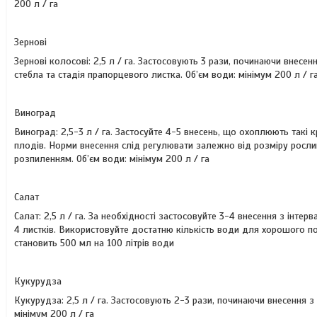
200 л / га
Зернові
Зернові колосові: 2,5 л / га. Застосовують 3 рази, починаючи внесен
стебла та стадія прапорцевого листка. Об’єм води: мінімум 200 л / г
Виноград
Виноград: 2,5-3 л / га. Застосуйте 4-5 внесень, що охоплюють такі к
плодів. Норми внесення слід регулювати залежно від розміру росли
розпиленням. Об’єм води: мінімум 200 л / га
Салат
Салат: 2,5 л / га. За необхідності застосовуйте 3-4 внесення з інтер
4 листків. Використовуйте достатню кількість води для хорошого 
становить 500 мл на 100 літрів води
Кукурудза
Кукурудза: 2,5 л / га. Застосовують 2-3 рази, починаючи внесення з 
мінімум 200 л / га