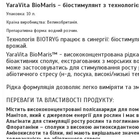
YaraVita BioMaris - біостимулянт з технологі
Упаковка: 10 л.
Країна виробництва: Великобританія.
Препаративна форма: водний розчин.
Технологія BIOTRYG працює в синергії: біостиму
врожай.
YaraVita BioMaris™ - висококонцентрована рідк
біоактивних сполук, екстрагованих з морських в
може застосовуватись для стимулювання росту 
абіотичного стресу (н-д, посуха, високі/низькі 
Рідка формуляція дозволяє легко виміряти та зм
ПЕРЕВАГИ ТА ВЛАСТИВОСТІ ПРОДУКТУ:
Містить висококонцентровані полісахариди для пом
Манітол, який є джерелом енергії для рослин і має 
Альгінати для стимуляції росту рослин та поглинан
Флоратаніни – сполуки з високою антиоксидантною
Амінокислоти та білки, які мають вирішальне значе
толерантність до абіотичного стресу.