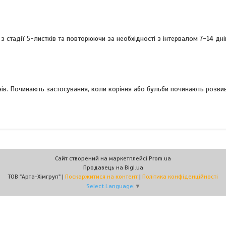
 з стадії 5-листків та повторюючи за необхідності з інтервалом 7-14 дні
днів. Починають застосування, коли коріння або бульби починають розвив
Сайт створений на маркетплейсі
Prom.ua
Продавець на Bigl.ua
ТОВ "Арта-Хімгруп" |
Поскаржитися на контент
|
Політика конфіденційності
Select Language
▼