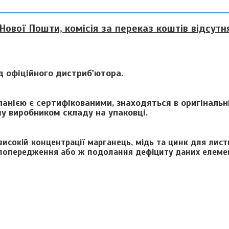
Нової Пошти, комісія за переказ коштів відсутня
ід офіційного дистриб'ютора.
анією є сертифікованими, знаходяться в оригінальні
му виробником складу на упаковці.
високій концентрації марганець, мідь та цинк для лис
 попередження або ж подолання дефіциту даних елемен