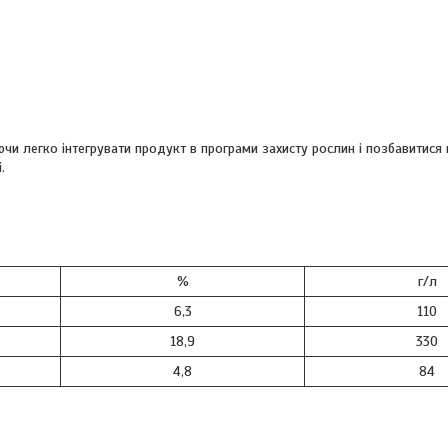
чи легко інтегрувати продукт в програми захисту рослин і позбавитися 
.
%
г/л
6,3
110
18,9
330
4,8
84