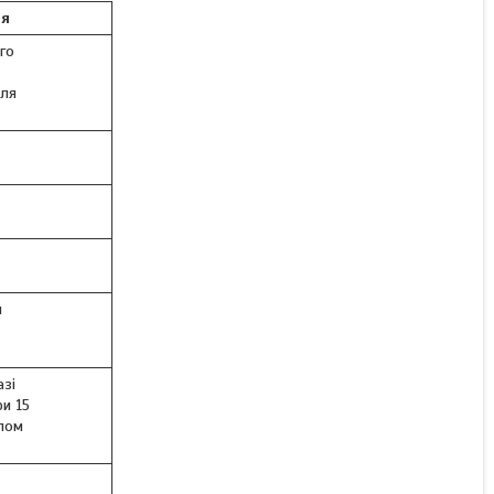
ня
го
для
я
азі
ри 15
алом