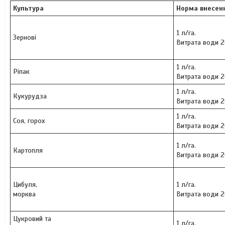
Культура
Норма внесен
1 л/га.
Зернові
Витрата води 2
1 л/га.
Ріпак
Витрата води 2
1 л/га.
Кукурудза
Витрата води 2
1 л/га.
Соя
, горох
Витрата води 2
1 л/га.
Картопля
Витрата води 2
Цибуля
,
1 л/га.
морква
Витрата води 2
Цукровий
та
1 л/га.