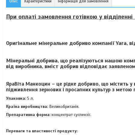
Опис
Характеристики
Інформація для замовлення
При оплаті замовлення готівкою у відділенні 
Оригінальне мінеральне добриво компанії Yara, в
Мінеральні добрива, що реалізуються нашою комп
від виробника, вміст добрив відповідає заявлено
ЯраВіта Манкоцин – це рідке добриво, що містить у 
підживлення зернових і просапних культур з метою
Упаковка:
5 л.
Країна виробництва:
Великобританiя.
Препаративна форма:
концентрат суспензії.
Переваги та властивості продукту: