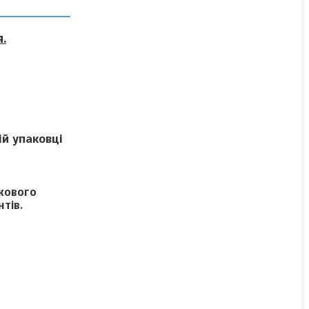
Добриво ЯраВіта
.
Манкоцин (5 л) / Добриво
YaraVita MANCOZIN (5 л)
В наявності
2 367 ₴
й упаковці
КУПИТИ
ткового
тів.