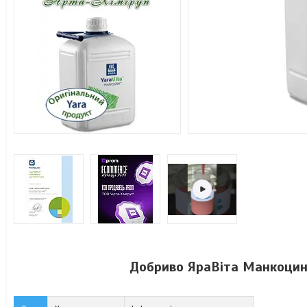
Добриво ЯраВіта Манкоцин 