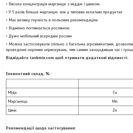
• Висока концентрація марганцю з міддю і цинком
• У 5 разів більше марганцю, ніж у типових хелатних продуктах
• Має велику гнучкість в польових рекомендаціях
• Відмінно поглинається рослиною
• Дуже мобільний всередині рослин
• Можна застосовувати спільно з багатьма агрохімікатами, дозволяю
проведенні окремих оприскувань, тим самим заощадивши час і гроші
Відвідайте
tankmix.com
щоб отримати додаткові відомості.
Елементний склад, %:
Мідь
Cu
Марганець
Mn
Цинк
Zn
Рекомендації щодо застосування: