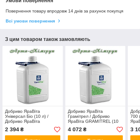
Умови повернення
Повернення товару впродовж 14 днів за рахунок покупця
Всі умови повернення
З цим товаром також замовляють
Добриво ЯраВіта
Добриво ЯраВіта
Добр
Універсал Біо (10 л) /
Грамітрел / Добриво
700 
Добриво ЯраВіта
ЯраВіта GRAMITREL (10
ЯраВ
UNIVERSAL BIO (10 л)
л)
л)
2 394
4 072
3 1
₴
₴