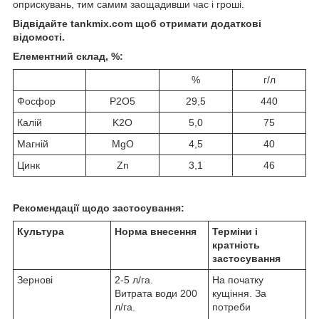
оприскувань, тим самим заощадивши час і гроші.
Відвідайте
tankmix.com
щоб отримати додаткові
відомості.
Елементний склад, %:
%
г/л
Фосфор
P
2
O
5
29,5
440
Калiй
K
2
O
5,0
75
Магнiй
MgO
4,5
40
Цинк
Zn
3,1
46
Рекомендації щодо застосування:
Культура
Норма внесення
Терміни і
кратність
застосування
Зернові
2-5 л/га.
На початку
Витрата води 200
кущіння. За
л/га.
потреби