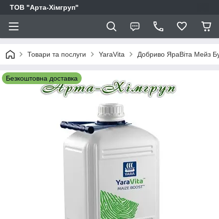
ТОВ "Арта-Хімгруп"
Товари та послуги
YaraVita
Добриво ЯраВіта Мейз Бу
Безкоштовна доставка