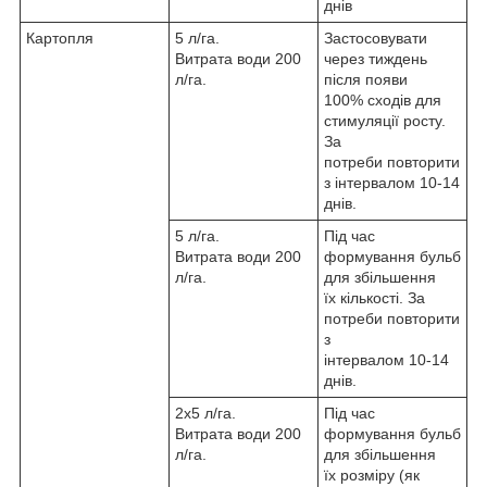
днів
Картопля
5 л/га.
Застосовувати
Витрата води 200
через тиждень
л/га.
після появи
100% сходів для
стимуляції росту.
За
потреби повторити
з інтервалом 10-14
днів.
5 л/га.
Під час
Витрата води 200
формування бульб
л/га.
для збільшення
їх кількості. За
потреби повторити
з
інтервалом 10-14
днів.
2х5 л/га.
Під час
Витрата води 200
формування бульб
л/га.
для збільшення
їх розміру (як