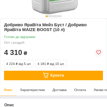
Добриво ЯраВіта Мейз Буст / Добриво
ЯраВіта MAIZE BOOST (10 л)
Готово до відправки
Опт і роздріб
4 310
₴
4 224 ₴
від 5 шт.
4 181 ₴
від 10 шт.
Купити
Опис
Характеристики
Доставка
Оплата
Умови п
Опис