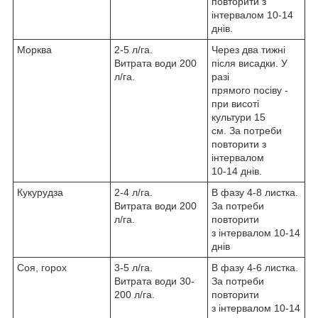
повторити з
інтервалом 10-14
днів.
Морква
2-5 л/га.
Через два тижні
Витрата води 200
після висадки. У
л/га.
разі
прямого посіву -
при висоті
культури 15
см. За потреби
повторити з
інтервалом
10-14 днів.
Кукурудза
2-4 л/га.
В фазу 4-8 листка.
Витрата води 200
За потреби
л/га.
повторити
з інтервалом 10-14
днів
Соя
, горох
3-5 л/га.
В фазу 4-6 листка.
Витрата води 30-
За потреби
200 л/га.
повторити
з інтервалом 10-14