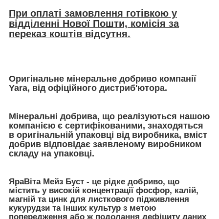
При оплаті замовлення готівкою у
відділенні Нової Пошти, комісія за
переказ коштів відсутня.
Оригінальне мінеральне добриво компанії
Yara, від офіційного дистриб'ютора.
Мінеральні добрива, що реалізуються нашою
компанією є сертифікованими, знаходяться
в оригінальній упаковці від виробника, вміст
добрив відповідає заявленому виробником
складу на упаковці.
ЯраВіта Мейз Буст - це рідке добриво, що
містить у високій концентрації фосфор, калій,
магній та цинк для листкового підживлення
кукурудзи та інших культур з метою
попередження або ж подолання дефіциту даних