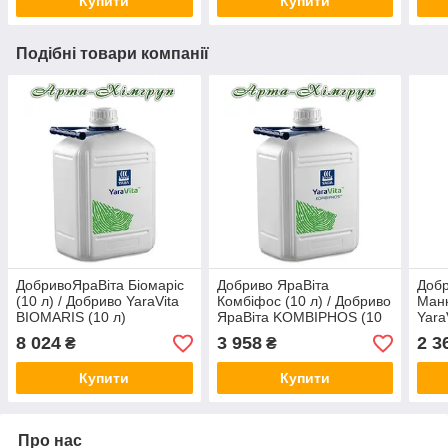
Купити
Купити
Подібні товари компанії
ДобривоЯраВіта Біомаріс
Добриво ЯраВіта
Добр
(10 л) / Добриво YaraVita
Комбіфос (10 л) / Добриво
Манк
BIOMARIS (10 л)
ЯраВіта KOMBIPHOS (10
Yara
л)
8 024
3 958
2 3
₴
₴
Купити
Купити
Про нас