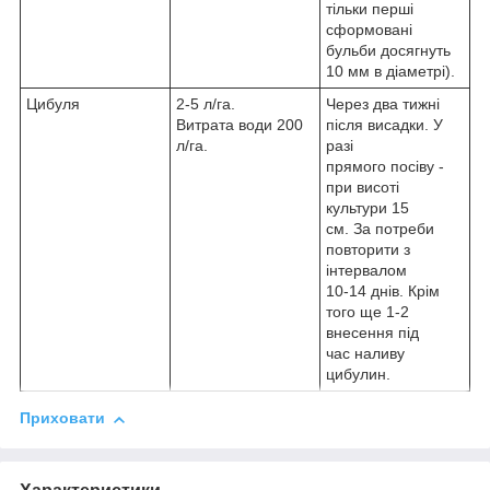
тільки перші
сформовані
бульби досягнуть
10 мм в діаметрі).
Цибуля
2-5 л/га.
Через два тижні
Витрата води 200
після висадки. У
л/га.
разі
прямого посіву -
при висоті
культури 15
см. За потреби
повторити з
інтервалом
10-14 днів. Крім
того ще 1-2
внесення під
час наливу
цибулин.
Приховати