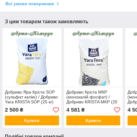
Всі умови повернення
З цим товаром також замовляють
Добриво Яра Кріста SOP
Добриво Кріста МКР
Добр
(сульфат калію) / Добриво
(монокалій фосфат) /
(мон
Yara KRISTA SOP (25 кг)
Добриво KRISTA MKP (25
Добр
кг)
кг)
2 500
4 581
4 5
₴
₴
Купити
Купити
Подібні товари компанії