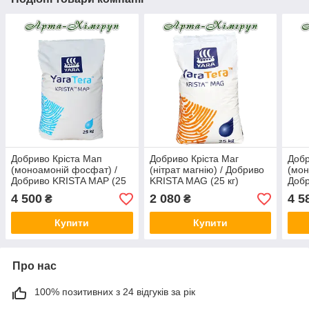
Добриво Кріста Мап
Добриво Кріста Маг
Добр
(моноамоній фосфат) /
(нітрат магнію) / Добриво
(мон
Добриво KRISTA MAP (25
KRISTA MAG (25 кг)
Добр
кг)
кг)
4 500
2 080
4 5
₴
₴
Купити
Купити
Про нас
100% позитивних з 24 відгуків за рік