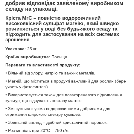
добрив відповідає заявленому виробником
складу на упаковці.
Кріста МгС – повністю водорозчинний
високоякісний сульфат магнію, який швидко
розчиняється у воді без будь-якого осаду та
підходить для застосування на всіх системах
зрошення.
Упаковка:
25 кг.
Країна виробництва:
Польща.
Переваги та властивості продукту:
• Вільний від хлору, натрію та важких металів.
• Магній, що міститься в продукті важливий для рослин (бере
участь у фотосинтезі).
• Використовується також для позакореневого підживлення
культур, що відчувають нестачу магнію.
• Змішується з усіма водорозчинними добривами для
отримання широкого спектру сумішей.
• Зовнішній вигляд – дрібний кристалічний порошок.
• Розчинність при 20°С – 750 г/л.