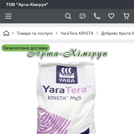
ТОВ "Арта-Хімгруп"
Товари та послуги
YaraTera KRISTA
Добриво Кріста 
Безкоштовна доставка