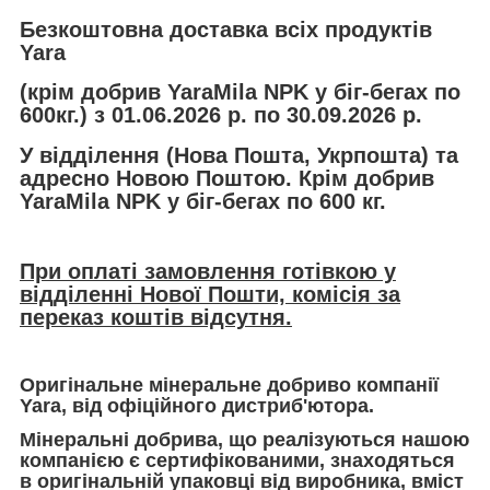
Безкоштовна доставка всіх продуктів
Yara
(крім добрив YaraMila NPK у біг-бегах по
600кг.) з 01.06.2026 р. по 30.09.2026 р.
У відділення (Нова Пошта, Укрпошта) та
адресно Новою Поштою. Крім добрив
YaraMila NPK у біг-бегах по 600 кг.
При оплаті замовлення готівкою у
відділенні Нової Пошти, комісія за
переказ коштів відсутня.
Оригінальне мінеральне добриво компанії
Yara, від офіційного дистриб'ютора.
Мінеральні добрива, що реалізуються нашою
компанією є сертифікованими, знаходяться
в оригінальній упаковці від виробника, вміст