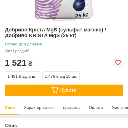
Добриво Кріста MgS (сульфат магнію) /
Добриво KRISTA MgS (25 кг)
Готово до відправки
Опт і роздріб
1 521
₴
1 491 ₴
від 5 шт.
1 476 ₴
від 10 шт.
Купити
Опис
Характеристики
Доставка
Оплата
Умови п
Опис