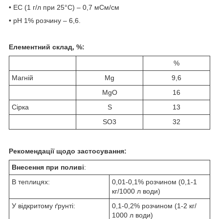
• ЕС (1 г/л при 25°С) – 0,7 мСм/см
• рН 1% розчину – 6,6.
Елементний склад, %:
%
Магнiй
Mg
9,6
MgO
16
Сірка
S
13
SO
3
32
Рекомендації щодо застосування:
Внесення при поливі
:
В теплицях:
0,01-0,1% розчином (0,1-1
кг/1000 л води)
У відкритому ґрунті:
0,1-0,2% розчином (1-2 кг/
1000 л води)