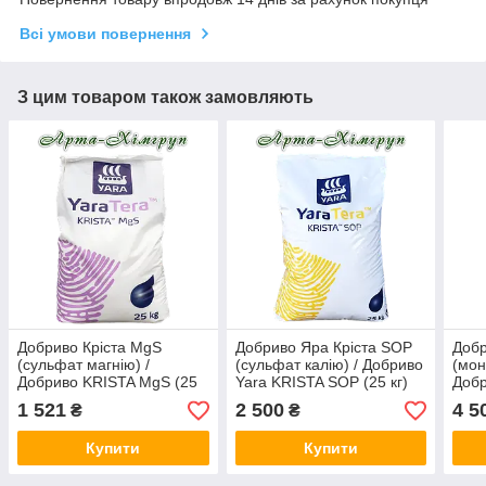
Всі умови повернення
З цим товаром також замовляють
Добриво Кріста MgS
Добриво Яра Кріста SOP
Добр
(сульфат магнію) /
(сульфат калію) / Добриво
(мон
Добриво KRISTA MgS (25
Yara KRISTA SOP (25 кг)
Добр
кг)
кг)
1 521
2 500
4 5
₴
₴
Купити
Купити