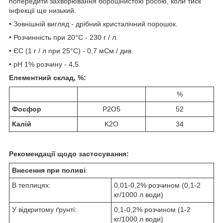
попередити захворювання борошнистою росою, коли тиск
інфекції ще низький.
• Зовнішній вигляд - дрібний кристалічний порошок.
• Розчинність при 20°С - 230 г / л.
• ЄС (1 г / л при 25°С) - 0,7 мСм / див.
• рН 1% розчину - 4,5.
Елементний склад, %:
%
Фосфор
P
2
O
5
52
Калій
K
2
O
34
Рекомендації щодо застосування:
Внесення при поливі
:
В теплицях:
0,01-0,2% розчином (0,1-2
кг/1000 л води)
У відкритому ґрунті:
0,1-0,2% розчином (1-2
кг/1000 л води)