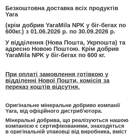
Безкоштовна доставка всіх продуктів
Yara
(крім добрив YaraMila NPK у біг-бегах по
600кг.) з 01.06.2026 р. по 30.09.2026 р.
У відділення (Нова Пошта, Укрпошта) та
адресно Новою Поштою. Крім добрив
YaraMila NPK у біг-бегах по 600 кг.
При оплаті замовлення готівкою у
відділенні Нової Пошти, комісія за
переказ коштів відсутня.
Оригінальне мінеральне добриво компанії
Yara, від офіційного дистриб'ютора.
Мінеральні добрива, що реалізуються нашою
компанією є сертифікованими, знаходяться
в оригінальній упаковці від виробника, вміст