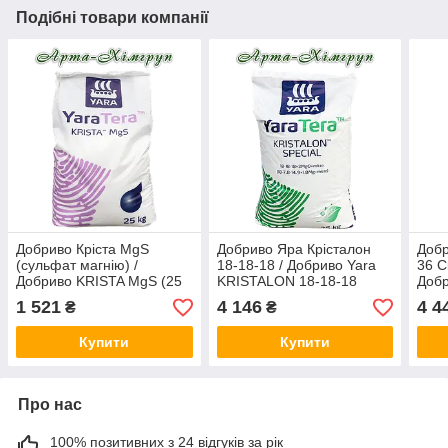
Подібні товари компанії
Добриво Кріста MgS
Добриво Яра Крісталон
Добр
(сульфат магнію) /
18-18-18 / Добриво Yara
36 С
Добриво KRISTA MgS (25
KRISTALON 18-18-18
Добр
кг)
SPECIAL (25 кг)
12-3
1 521
4 146
4 4
₴
₴
Купити
Купити
Про нас
100% позитивних з 24 відгуків за рік