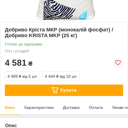
Добриво Кріста МКР (монокалій фосфат) /
Добриво KRISTA MKP (25 кг)
Готово до відправки
Опт і роздріб
4 581
₴
4 489 ₴
від 5 шт.
4 444 ₴
від 10 шт.
Купити
Опис
Характеристики
Доставка
Оплата
Умови п
Опис