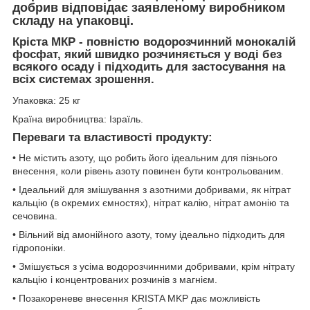
добрив відповідає заявленому виробником
складу на упаковці.
Кріста МКР - повністю водорозчинний монокалій
фосфат, який швидко розчиняється у воді без
всякого осаду і підходить для застосування на
всіх системах зрошення.
Упаковка: 25 кг
Країна виробництва: Ізраїль.
Переваги та властивості продукту:
• Не містить азоту, що робить його ідеальним для пізнього
внесення, коли рівень азоту повинен бути контрольованим.
• Ідеальний для змішування з азотними добривами, як нітрат
кальцію (в окремих ємностях), нітрат калію, нітрат амонію та
сечовина.
• Вільний від амонійного азоту, тому ідеально підходить для
гідропоніки.
• Змішується з усіма водорозчинними добривами, крім нітрату
кальцію і концентрованих розчинів з магнієм.
• Позакореневе внесення KRISTA MKP дає можливість