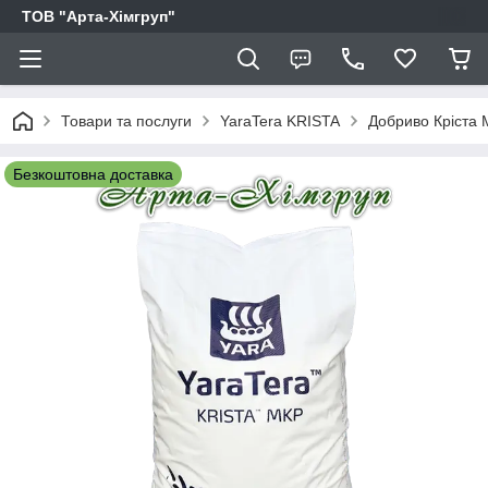
ТОВ "Арта-Хімгруп"
Товари та послуги
YaraTera KRISTA
Добриво Кріста 
Безкоштовна доставка