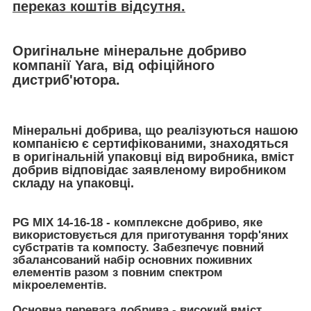
переказ коштів відсутня.
Оригінальне мінеральне добриво
компанії Yara, від офіційного
дистриб'ютора.
Мінеральні добрива, що реалізуються нашою
компанією є сертифікованими, знаходяться
в оригінальній упаковці від виробника, вміст
добрив відповідає заявленому виробником
складу на упаковці.
PG MIX 14-16-18
- комплексне добриво, яке
використовується для приготування торф'яних
субстратів та компосту. Забезпечує повний
збалансований набір основних поживних
елементів разом з повним спектром
мікроелементів
.
Основна перевага добрива - високий вміст