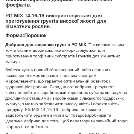
фосфатів.
PG MIX 14-16-18 використовується для
приготування грунтів високої якості для
кімнатних рослин.
Форма:Порошок
Добрива для заправки грунтів PG MIX ™
є високоякісним
комплексним добривом, яке використовується для
приготування торф'яних субстратів і грунтів для кімнатних
культур.
Забезпечують повний збалансований набір основних
поживних елементів разом з повним спектром
мікроелементів, що гарантує оптимальний розвиток і
здоровий ріст рослин. Склад цього добрива - результат
спільної роботи з виробниками торф’яних субстратів, науково-
дослідними станціями і виробниками сільськогосподарських
культур, з метою забезпечити високу якість і ефективність
продукту.
PG MIX 14-16-18
- добриво, покликане
задовольнити будь-які вимоги с/г товаровиробників та
ідеальне добриво для того, щоб перетворити звичайний торф
в продукт вищої якості.