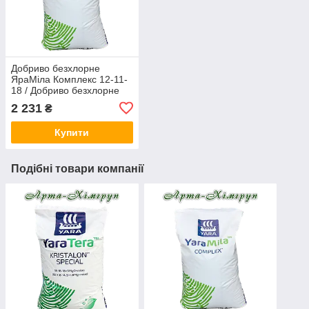
Добриво безхлорне
ЯраМіла Комплекс 12-11-
18 / Добриво безхлорне
YaraMila COMPLEX 12-11-
2 231
₴
18(25 кг)
Купити
Подібні товари компанії