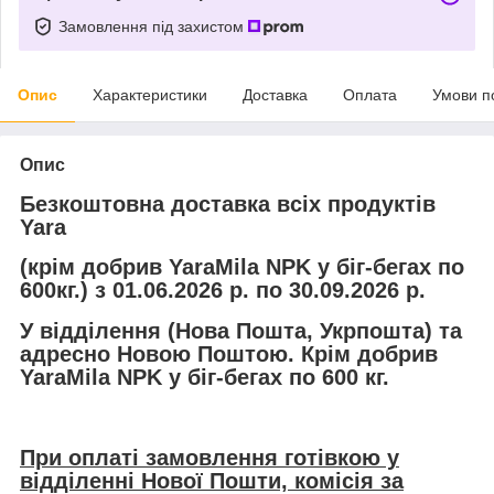
Замовлення під захистом
Опис
Характеристики
Доставка
Оплата
Умови п
Опис
Безкоштовна доставка всіх продуктів
Yara
(крім добрив YaraMila NPK у біг-бегах по
600кг.) з 01.06.2026 р. по 30.09.2026 р.
У відділення (Нова Пошта, Укрпошта) та
адресно Новою Поштою. Крім добрив
YaraMila NPK у біг-бегах по 600 кг.
При оплаті замовлення готівкою у
відділенні Нової Пошти, комісія за