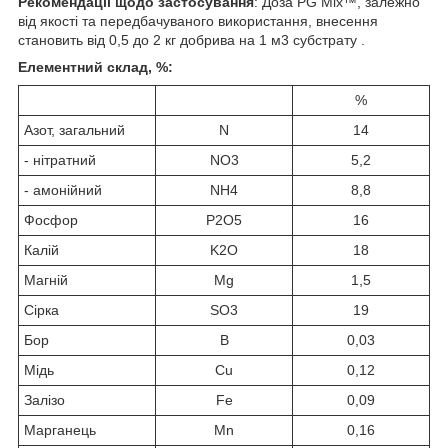
Рекомендації щодо застосування
: Доза PG Mix™, залежно
від якості та передбачуваного використання, внесення
становить від 0,5 до 2 кг добрива на 1 м
3
субстрату .
Елементний склад, %:
%
Азот
, загальний
N
14
- нітратний
NO
3
5,2
- амонійний
NH
4
8,8
Фосфор
P
2
O
5
16
Калiй
K
2
O
18
Магнiй
Mg
1,5
Сірка
SO
3
19
Бор
B
0,03
Мідь
Cu
0,12
Залізо
Fe
0,09
Марганець
Mn
0,16