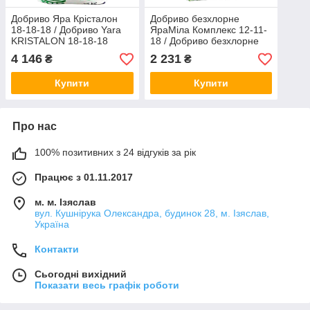
Добриво Яра Крісталон
Добриво безхлорне
18-18-18 / Добриво Yara
ЯраМіла Комплекс 12-11-
KRISTALON 18-18-18
18 / Добриво безхлорне
SPECIAL (25 кг)
YaraMila COMPLEX 12-11-
4 146
2 231
₴
₴
18(25 кг)
Купити
Купити
Про нас
100% позитивних з 24 відгуків за рік
Працює з 01.11.2017
м. м. Ізяслав
вул. Кушнірука Олександра, будинок 28, м. Ізяслав,
Україна
Контакти
Сьогодні вихідний
Показати весь графік роботи