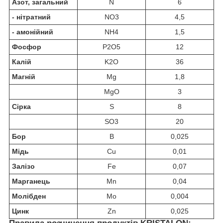
Азот
, загальний
N
6
- нітратний
NO
3
4,5
- амонійний
NH
4
1,5
Фосфор
P
2
O
5
12
Калій
K
2
O
36
Магній
Mg
1,8
MgO
3
Сірка
S
8
SO
3
20
Бор
B
0,025
Мідь
Cu
0,01
Залізо
Fe
0,07
Марганець
Mn
0,04
Молібден
Mo
0,004
Цинк
Zn
0,025