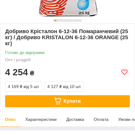
Добриво Крісталон 6-12-36 Помаранчевий (25
кг) / Добриво KRISTALON 6-12-36 ORANGE (25
кг)
Готово до відправки
Опт і роздріб
4 254
₴
4 169 ₴
від 5 шт.
4 127 ₴
від 10 шт.
Купити
Опис
Характеристики
Доставка
Оплата
Умови п