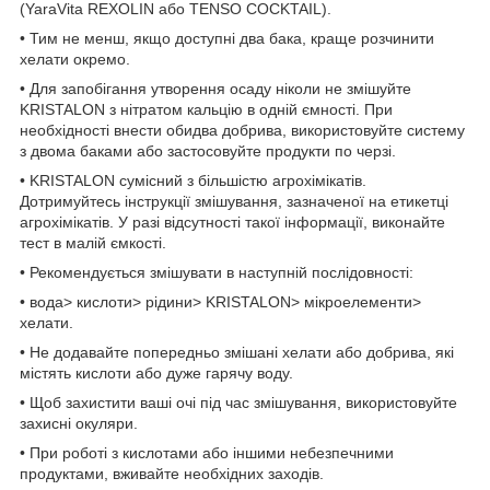
(YaraVitа REXOLIN або TENSO COCKTAIL).
• Тим не менш, якщо доступні два бака, краще розчинити
хелати окремо.
• Для запобігання утворення осаду ніколи не змішуйте
KRISTALON з нітратом кальцію в одній ємності. При
необхідності внести обидва добрива, використовуйте систему
з двома баками або застосовуйте продукти по черзі.
• KRISTALON сумісний з більшістю агрохімікатів.
Дотримуйтесь інструкції змішування, зазначеної на етикетці
агрохімікатів. У разі відсутності такої інформації, виконайте
тест в малій ємкості.
• Рекомендується змішувати в наступній послідовності:
• вода> кислоти> рідини> KRISTALON> мікроелементи>
хелати.
• Не додавайте попередньо змішані хелати або добрива, які
містять кислоти або дуже гарячу воду.
• Щоб захистити ваші очі під час змішування, використовуйте
захисні окуляри.
• При роботі з кислотами або іншими небезпечними
продуктами, вживайте необхідних заходів.