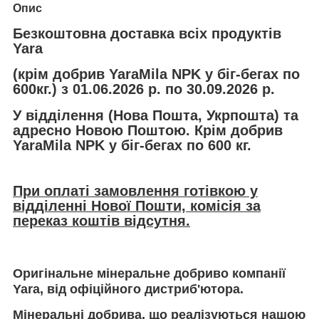
Опис
Безкоштовна доставка всіх продуктів
Yara
(крім добрив YaraMila NPK у біг-бегах по
600кг.) з 01.06.2026 р. по 30.09.2026 р.
У відділення (Нова Пошта, Укрпошта) та
адресно Новою Поштою. Крім добрив
YaraMila NPK у біг-бегах по 600 кг.
При оплаті замовлення готівкою у
відділенні Нової Пошти, комісія за
переказ коштів відсутня.
Оригінальне мінеральне добриво компанії
Yara, від офіційного дистриб'ютора.
Мінеральні добрива, що реалізуються нашою