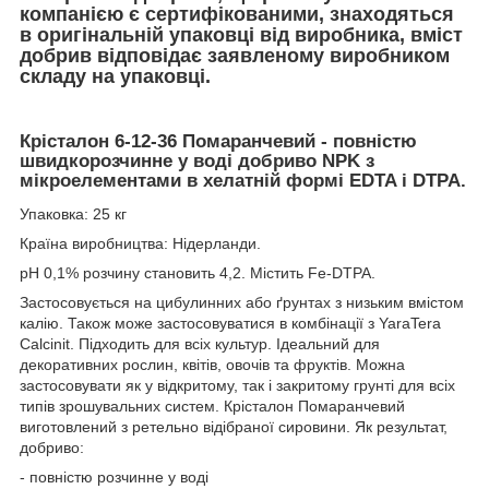
компанією є сертифікованими, знаходяться
в оригінальній упаковці від виробника, вміст
добрив відповідає заявленому виробником
складу на упаковці.
Крісталон 6-12-36 Помаранчевий - повністю
швидкорозчинне у воді добриво NPK з
мікроелементами в хелатній формі EDTA і DTPA.
Упаковка: 25 кг
Країна виробництва: Нідерланди.
рН 0,1% розчину становить 4,2. Містить Fe-DTPA.
Застосовується на цибулинних або ґрунтах з низьким вмістом
калію. Також може застосовуватися в комбінації з YaraTera
Calcinit. Підходить для всіх культур. Ідеальний для
декоративних рослин, квітів, овочів та фруктів. Можна
застосовувати як у відкритому, так і закритому грунті для всіх
типів зрошувальних систем. Крісталон Помаранчевий
виготовлений з ретельно відібраної сировини. Як результат,
добриво:
- повністю розчинне у воді