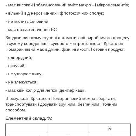
- має високий і збалансований вміст макро - і мікроелементів;
- вільний від нерозчинних і фітотоксичних сполук;
- не містить сечовини
- має низьке значення EC.
Завдяки високому ступені автоматизації виробничого процесу
в сухому середовищі і суворого контролю якості, Крісталон
Помаранчевий має відмінні фізичні якості. Готовий продукт:
- однорідний;
- сипучий;
- не утворює пилу;
- не злежується;
- має свій колір для легкої ідентифікації.
В результаті Крісталон Помаранчевий можна зберігати,
транспортувати і дозувати зручним, безпечним і точним
способом.
Елементний склад, %:
%