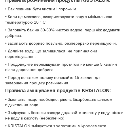
Правила розчинення продуктів KRISTALON:
• Бак повинен бути чистим і порожнім.
• Коли це можливо, використовувати воду з мінімальною
температурою 10 ° C.
• Заповніть бак на 30-50% чистою водою, перш ніж додавати
добрива.
• засипають добриво повільно, безперервно перемішуючи.
• Долийте воду, що залишилася, не припиняючи
перемішування.
• Продовжуйте перемішувати протягом не менше 5 хвилин
після додавання добрива.
• Перед початком поливу почекайте 15 хвилин для
завершення процесу розчинення.
Правила змішування продуктів KRISTALON:
• Зменшіть, якщо необхідно, рівень бікарбонатів шляхом
підкислення води.
• З міркувань безпеки завжди додавайте кислоту у воду, ніколи
не воду в кислоту (небезпечно)
• KRISTALON змішується з хелатними мікроелементи