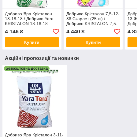
Добриво Яра Крісталон
Добриво Крісталон 7,5-12-
Добр
18-18-18 / Добриво Yara
36 Скарлет (25 кг) /
13 Ж
KRISTALON 18-18-18
Добриво KRISTALON 7,5-
Доб
SPECIAL (25 кг)
12-36 SCARLET(25 кг)
40-1
4 146
4 440
4 8
₴
₴
Купити
Купити
Акційні пропозиції та новинки
Безкоштовна доставка
Добриво Яра Крісталон 3-11-