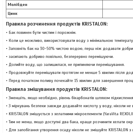
Молібден
Цинк
Правила розчинення продуктів KRISTALON:
• Бак повинен бути чистим і порожнім.
• Коли це можливо, використовувати воду з мінімальною температу
• Заповніть бак на 30-50% чистою водою, перш ніж додавати добри
• засипають добриво повільно, безперервно перемішуючи.
• Долийте воду, що залишилася, не припиняючи перемішування.
• Продовжуйте перемішувати протягом не менше 5 хвилин після до
• Перед початком поливу почекайте 15 хвилин для завершення проц
Правила змішування продуктів KRISTALON:
• Зменшіть, якщо необхідно, рівень бікарбонатів шляхом підкисленн
• З міркувань безпеки завжди додавайте кислоту у воду, ніколи не 
• KRISTALON змішується з хелатними мікроелементи (YaraVitа REXOLI
• Тим не менш, якщо доступні два бака, краще розчинити хелати окр
• Для запобігання утворення осаду ніколи не змішуйте KRISTALON з н