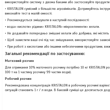
використовуйте систему з двома баками або застосовуйте продукти 
• KRISTALON сумісний з більшістю агрохімікатів. Дотримуйтесь інструкц
виконайте тест в малій ємкості.
• Рекомендується змішувати в наступній послідовності:
• вода> кислоти> рідини> KRISTALON> мікроелементи> хелати.
• Не додавайте попередньо змішані хелати або добрива, які містять
• Щоб захистити ваші очі під час змішування, використовуйте захисн
• При роботі з кислотами або іншими небезпечними продуктами, вжи
Загальні рекомендації по застосуванню:
Матковий розчин
Для отримання 10% маточного розчину потрібно 10 кг KRISTALON розч
100 т на 1 частину розчину 99 частин води).
Робочий розчин
Рекомендована концентрація KRISTALON в робочому розчині варіюєтьс
ситуацій становить 1 г / л води. В баковій суміші це досягається до