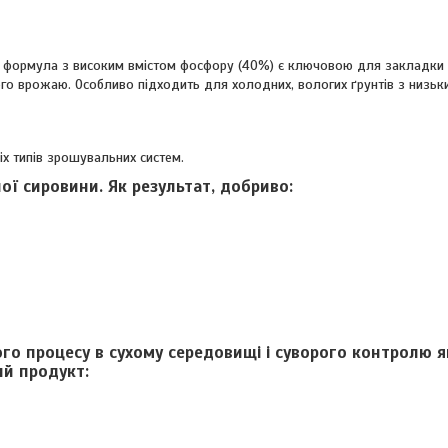
у: формула з високим вмістом фосфору (40%) є ключовою для закладки
о врожаю. Особливо підходить для холодних, вологих ґрунтів з низьк
іх типів зрошувальних систем.
ої сировини. Як результат, добриво:
о процесу в сухому середовищі і суворого контролю як
ий продукт: