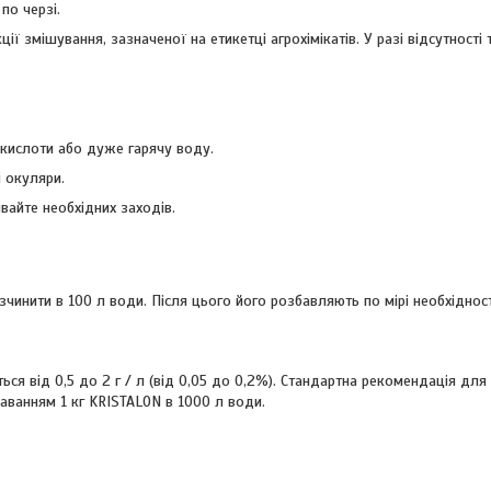
по черзі.
ії змішування, зазначеної на етикетці агрохімікатів. У разі відсутності 
 кислоти або дуже гарячу воду.
і окуляри.
вайте необхідних заходів.
инити в 100 л води. Після цього його розбавляють по мірі необхідності
я від 0,5 до 2 г / л (від 0,05 до 0,2%). Стандартна рекомендація для
даванням 1 кг KRISTALON в 1000 л води.