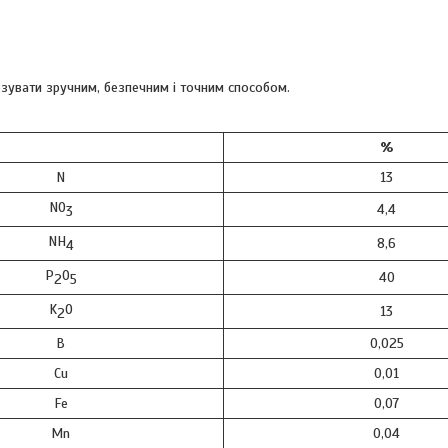
озувати зручним, безпечним і точним способом.
%
N
13
NO
4,4
3
NH
8,6
4
P
O
40
2
5
K
O
13
2
B
0,025
Cu
0,01
Fe
0,07
Mn
0,04