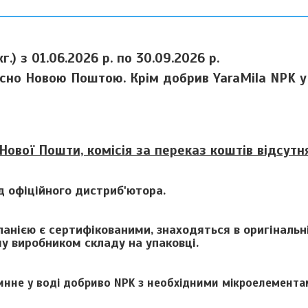
.) з 01.06.2026 р. по 30.09.2026 р.
есно Новою Поштою. Крім добрив YaraMila NPK у
Нової Пошти, комісія за переказ коштів відсутня
ід офіційного дистриб'ютора.
анією є сертифікованими, знаходяться в оригінальні
му виробником складу на упаковці.
нне у воді добриво NPK з необхідними мікроелемента