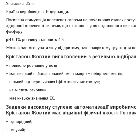
Упаковка: 25 кг
Країна виробництва: Нідерланди.
Посилена стимуляція кореневої системи на початкових етапах рост
здорової кореневої системи, що є основою для подальшого високог
фосфору.
рН 0,1% розчину становить 4,3.
Можна застосовувати як у відкритому, так і закритому грунті для вс
Крісталон Жовтий виготовлений з ретельно відібран
- повністю розчинне у воді
- має високий і збалансований вміст макро - і мікроелементів;
- вільний від нерозчинних і фітотоксичних сполук;
- не містить сечовини
- має низьке значення EC.
Завдяки високому ступеню автоматизації виробничог
Крісталон Жовтий має відмінні фізичні якості. Готов
- однорідний;
- сипучий;