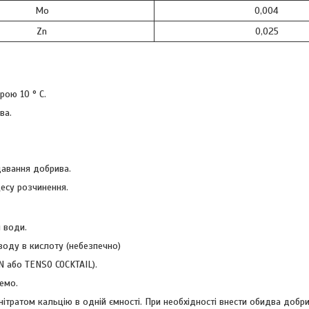
Mo
0,004
Zn
0,025
рою 10 ° C.
ва.
давання добрива.
есу розчинення.
я води.
воду в кислоту (небезпечно)
N або TENSO COCKTAIL).
емо.
ітратом кальцію в одній ємності. При необхідності внести обидва добри