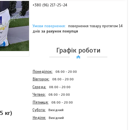
+380 (96) 217-25-24
повернення товару протягом 14
днів
за рахунок покупця
Графік роботи
Понеділок
08:00
20:00
Вівторок
08:00
20:00
Середа
08:00
20:00
Четвер
08:00
20:00
Пʼятниця
08:00
20:00
Субота
Вихідний
5 кг)
Неділя
Вихідний