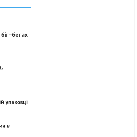
Добриво Крісталон 13-
40-13 Жовтий (25 кг) /
Добриво KRISTALON 13-
40-13 YELLOW (25 кг)
 біг-бегах
Готово до відправки
4 823 ₴
.
КУПИТИ
й упаковці
ми в