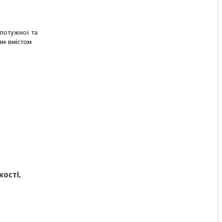
 потужної та
им вмістом
ості,