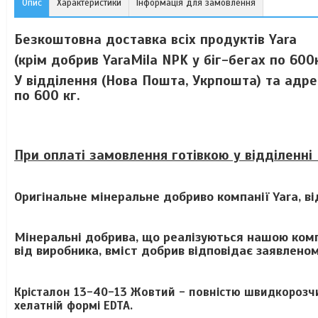
Опис
Характеристики
Інформація для замовлення
Безкоштовна доставка всіх продуктів Yara
(крім добрив YaraMila NPK у біг-бегах по 600кг
У відділення (Нова Пошта, Укрпошта) та адр
по 600 кг.
При оплаті замовлення готівкою у відділенні 
Оригінальне мінеральне добриво компанії Yara, в
Мінеральні добрива, що реалізуються нашою комп
від виробника, вміст добрив відповідає заявлено
Крісталон 13-40-13 Жовтий - повністю швидкорозчи
хелатній формі EDTA.