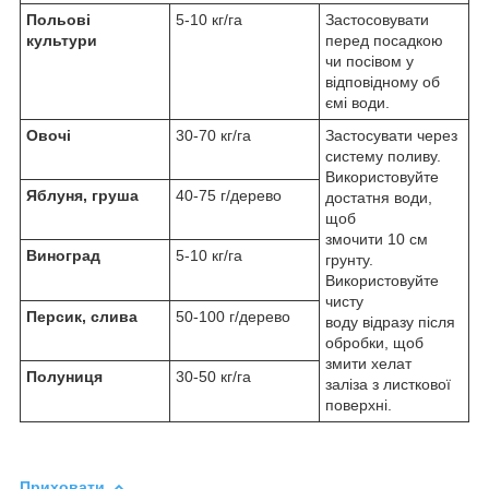
Польові
5-10 кг/га
Застосовувати
культури
перед посадкою
чи посівом у
відповідному об
ємі води.
Овочі
30-70 кг/га
Застосувати через
систему поливу.
Використовуйте
Яблуня
, груша
40-75 г/дерево
достатня води,
щоб
змочити 10 см
Виноград
5-10 кг/га
грунту.
Використовуйте
чисту
Персик, слива
50-100 г/дерево
воду відразу після
обробки, щоб
змити хелат
Полуниця
30-50 кг/га
заліза з листкової
поверхні.
Приховати