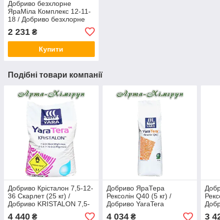
Добриво безхлорне
ЯраМіла Комплекс 12-11-
18 / Добриво безхлорне
YaraMila COMPLEX 12-11-
2 231
₴
18(25 кг)
Купити
Подібні товари компанії
Добриво Крісталон 7,5-12-
Добриво ЯраТера
Доб
36 Скарлет (25 кг) /
Рексолін Q40 (5 кг) /
Рекс
Добриво KRISTALON 7,5-
Добриво YaraTera
Добр
12-36 SCARLET(25 кг)
REXOLIN Q40 (5 кг)
REXO
4 440
4 034
3 4
₴
₴