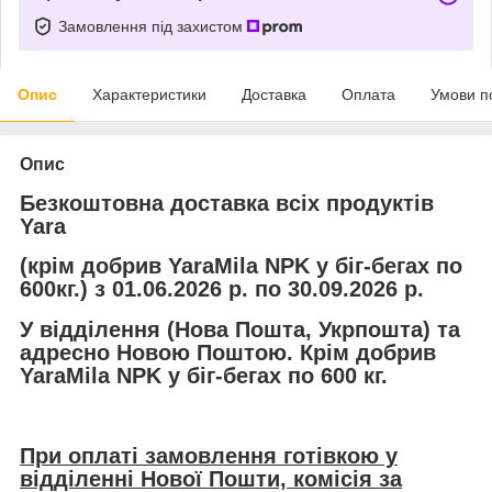
Замовлення під захистом
Опис
Характеристики
Доставка
Оплата
Умови п
Опис
Безкоштовна доставка всіх продуктів
Yara
(крім добрив YaraMila NPK у біг-бегах по
600кг.) з 01.06.2026 р. по 30.09.2026 р.
У відділення (Нова Пошта, Укрпошта) та
адресно Новою Поштою. Крім добрив
YaraMila NPK у біг-бегах по 600 кг.
При оплаті замовлення готівкою у
відділенні Нової Пошти, комісія за