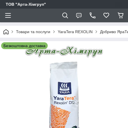
ТОВ "Арта-Хімгруп"
Товари та послуги
YaraTera REXOLIN
Добриво ЯраТер
Безкоштовна доставка