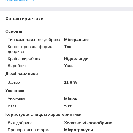
Характеристики
Основні
Тип комплексного добрива
Мінеральне
Концентрована форма
Так
добрива
Країна виробник
Нідерланди
Виробник
Yara
Діючі речовини
Залізо
11.6 %
Упаковка
Упаковка
Мішок
Вага
5 кг
Користувальницькі характеристики
Вид добрива
Хелатне мікродобриво
Препаративна форма
Мікрогранули