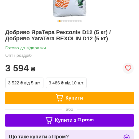
Добриво ЯраТера Рексолін D12 (5 кг) /
Добриво YaraTera REXOLIN D12 (5 кг)
Готово до відправки
Опт і роздріб
3 594
₴
3 522 ₴
від 5 шт.
3 486 ₴
від 10 шт.
Купити
або
Купити з
Що таке купити з Пром?