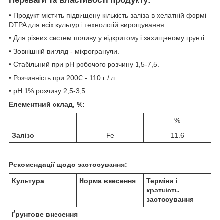
Переваги та властивості продукту:
• Продукт містить підвищену кількість заліза в хелатній формі
DTPA для всіх культур і технологій вирощування.
• Для різних систем поливу у відкритому і захищеному грунті.
• Зовнішній вигляд - мікрогранули.
• Стабільний при рН робочого розчину 1,5-7,5.
• Розчинність при 200С - 110 г / л.
• рН 1% розчину 2,5-3,5.
Елементний склад, %:
%
Залізо
Fe
11,6
Рекомендації щодо застосування:
Культура
Норма внесення
Терміни і
кратність
застосування
Ґрунтове внесення