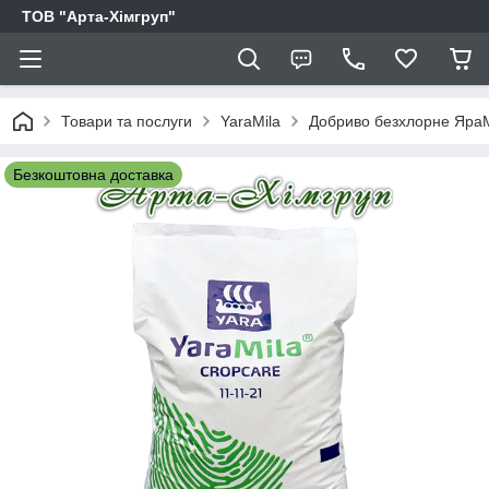
ТОВ "Арта-Хімгруп"
Товари та послуги
YaraMila
Добриво безхлорне ЯраМі
Безкоштовна доставка