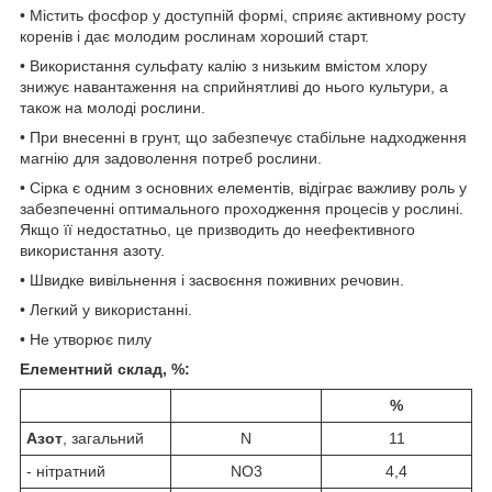
• Містить фосфор у доступній формі, сприяє активному росту
коренів і дає молодим рослинам хороший старт.
• Використання сульфату калію з низьким вмістом хлору
знижує навантаження на сприйнятливі до нього культури, а
також на молоді рослини.
• При внесенні в грунт, що забезпечує стабільне надходження
магнію для задоволення потреб рослини.
• Сірка є одним з основних елементів, відіграє важливу роль у
забезпеченні оптимального проходження процесів у рослині.
Якщо її недостатньо, це призводить до неефективного
використання азоту.
• Швидке вивільнення і засвоєння поживних речовин.
• Легкий у використанні.
• Не утворює пилу
Елементний склад, %:
%
Азот
, загальний
N
11
- нітратний
NO
3
4,4