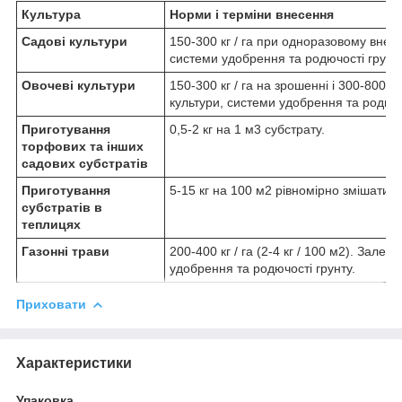
Культура
Норми і терміни внесення
Садові культури
150-300 кг / га при одноразовому внесе
системи удобрення та родючості грунту
Овочеві культури
150-300 кг / га на зрошенні і 300-800 к
культури, системи удобрення та родючо
Приготування
0,5-2 кг на 1 м
3
субстрату.
торфових та інших
садових субстратів
Приготування
5-15 кг на 100 м2 рівномірно змішати 
субстратів в
теплицях
Газонні трави
200-400 кг / га (2-4 кг / 100 м2). Залеж
удобрення та родючості грунту.
Приховати
Характеристики
Упаковка