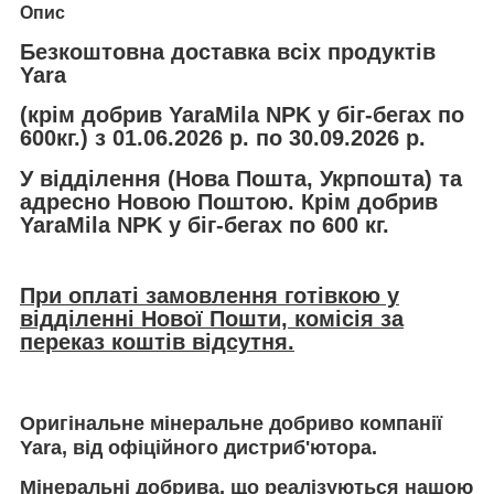
Опис
Безкоштовна доставка всіх продуктів
Yara
(крім добрив YaraMila NPK у біг-бегах по
600кг.) з 01.06.2026 р. по 30.09.2026 р.
У відділення (Нова Пошта, Укрпошта) та
адресно Новою Поштою. Крім добрив
YaraMila NPK у біг-бегах по 600 кг.
При оплаті замовлення готівкою у
відділенні Нової Пошти, комісія за
переказ коштів відсутня.
Оригінальне мінеральне добриво компанії
Yara, від офіційного дистриб'ютора.
Мінеральні добрива, що реалізуються нашою