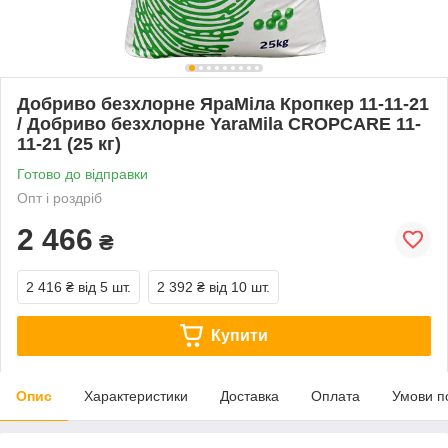
Добриво безхлорне ЯраМіла Кропкер 11-11-21
/ Добриво безхлорне YaraMila CROPCARE 11-
11-21 (25 кг)
Готово до відправки
Опт і роздріб
2 466
₴
2 416 ₴
від 5 шт.
2 392 ₴
від 10 шт.
Купити
Опис
Характеристики
Доставка
Оплата
Умови п