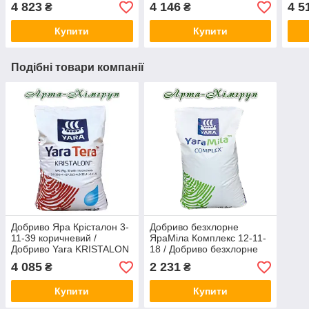
40-13 YELLOW (25 кг)
SPECIAL (25 кг)
12-3
4 823
4 146
4 5
₴
₴
Купити
Купити
Подібні товари компанії
Добриво Яра Крісталон 3-
Добриво безхлорне
11-39 коричневий /
ЯраМіла Комплекс 12-11-
Добриво Yara KRISTALON
18 / Добриво безхлорне
3-11-39 BROWN (25 кг)
YaraMila COMPLEX 12-11-
4 085
2 231
₴
₴
18(25 кг)
Купити
Купити