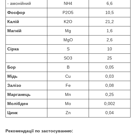
- амонійний
NH
4
6,6
Фосфор
P
2
O
5
10,5
Калій
K
2
O
21,2
Магній
Mg
1,6
MgO
2,6
Сірка
S
10
SO
3
25
Бор
B
0,05
Мідь
Cu
0,03
Залізо
Fe
0,08
Марганець
Mn
0,25
Молібден
Mo
0,002
Цинк
Zn
0,04
Рекомендації по застосуванню: