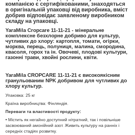
компанією є сертифікованими, знаходяться
в оригінальній упаковці від виробника, вміст
добрив відповідає заявленому виробником
складу на упаковці.
YaraMila Cropcare 11-11-21
- мінеральне
комплексне безхлорне добриво для культур,
чутливих до хлору: картопля, томати, огірки,
морква, перець, полуниця, малина, смородина,
квасоля, горох та ін. Овочеві, плодові культури,
газонні трави, хвойні рослини, квіти.
YaraMila CROPCARE 11-11-21 є високоякісним
гранульованим NPK добривом для чутливих до
хлору культур.
Упаковка: 25 кг
Країна виробництва: Фінляндія.
Переваги та властивості продукту:
• Містить як негайно доступний нітратний, так і повільніше
засвоюваний амонійний азот. Живить культуру на ранніх і
середніх стадіях розвитку.