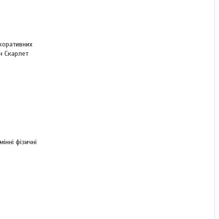
екоративних
он Скарлет
інні фізичні