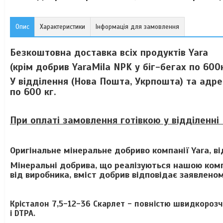
Опис
Характеристики
Інформація для замовлення
Безкоштовна доставка всіх продуктів Yara
(крім добрив YaraMila NPK у біг-бегах по 600кг
У відділення (Нова Пошта, Укрпошта) та адр
по 600 кг.
При оплаті замовлення готівкою у відділенні 
Оригінальне мінеральне добриво компанії Yara, в
Мінеральні добрива, що реалізуються нашою комп
від виробника, вміст добрив відповідає заявлено
Крісталон 7,5-12-36 Скарлет - повністю швидкорозч
і DTPA.