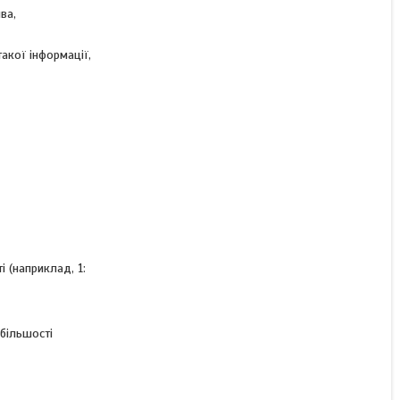
ва,
такої інформації,
 (наприклад, 1:
 більшості