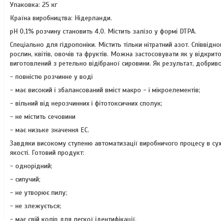
Упаковка: 25 кг
Країна виробництва: Нідерланди.
рН 0,1% розчину становить 4,0. Містить залізо у формі DTPA.
Спеціально для гідропоніки. Містить тільки нітратний азот. Співвідн
рослин, квітів, овочів та фруктів. Можна застосовувати як у відкрит
виготовлений з ретельно відібраної сировини. Як результат, добриво
- повністю розчинне у воді
- має високий і збалансований вміст макро - і мікроелементів;
- вільний від нерозчинних і фітотоксичних сполук;
- не містить сечовини
- має низьке значення EC.
Завдяки високому ступеню автоматизації виробничого процесу в сухо
якості. Готовий продукт:
- однорідний;
- сипучий;
- не утворює пилу;
- не злежується;
- має свій колір для легкої ідентифікації.