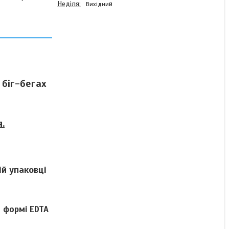
Неділя
Вихідний
Добриво Крісталон 7,5-
12-36 Скарлет (25 кг) /
Добриво KRISTALON 7,5-
12-36 SCARLET(25 кг)
 біг-бегах
Готово до відправки
.
4 440 ₴
КУПИТИ
й упаковці
 формі EDTA