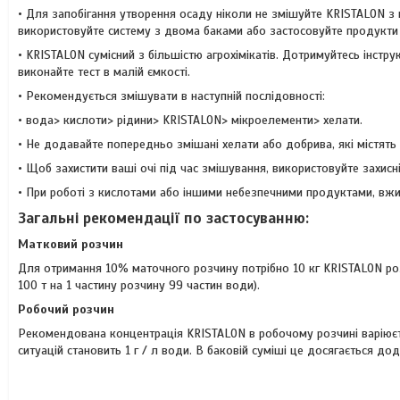
• Для запобігання утворення осаду ніколи не змішуйте KRISTALON з н
використовуйте систему з двома баками або застосовуйте продукти 
• KRISTALON сумісний з більшістю агрохімікатів. Дотримуйтесь інструкц
виконайте тест в малій ємкості.
• Рекомендується змішувати в наступній послідовності:
• вода> кислоти> рідини> KRISTALON> мікроелементи> хелати.
• Не додавайте попередньо змішані хелати або добрива, які містять
• Щоб захистити ваші очі під час змішування, використовуйте захисн
• При роботі з кислотами або іншими небезпечними продуктами, вжи
Загальні рекомендації по застосуванню:
Матковий розчин
Для отримання 10% маточного розчину потрібно 10 кг KRISTALON розч
100 т на 1 частину розчину 99 частин води).
Робочий розчин
Рекомендована концентрація KRISTALON в робочому розчині варіюєтьс
ситуацій становить 1 г / л води. В баковій суміші це досягається до