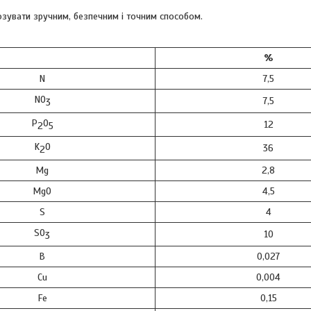
дозувати зручним, безпечним і точним способом.
%
N
7,5
NO
7,5
3
P
O
12
2
5
K
O
36
2
Mg
2,8
MgO
4,5
S
4
SO
10
3
B
0,027
Cu
0,004
Fe
0,15