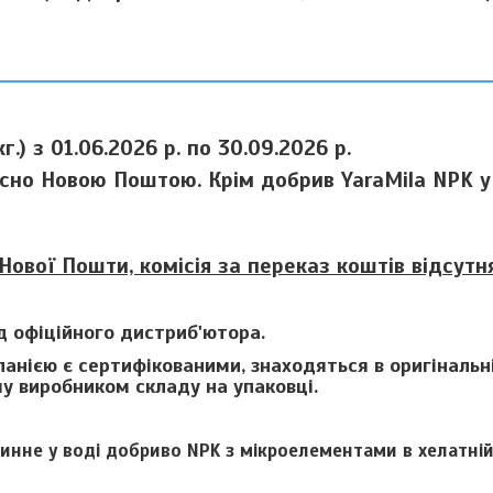
.) з 01.06.2026 р. по 30.09.2026 р.
есно Новою Поштою. Крім добрив YaraMila NPK у
Нової Пошти, комісія за переказ коштів відсутня
ід офіційного дистриб'ютора.
анією є сертифікованими, знаходяться в оригінальні
му виробником складу на упаковці.
инне у воді добриво NPK з мікроелементами в хелатній