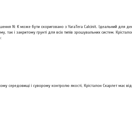
ошення N: K може бути скориговано з YaraTera Calcinit. Ідеальний для д
ому, так і закритому грунті для всіх типів зрошувальних систем. Крістал
:
му середовищі і суворому контролю якості, Крісталон Скарлет має відм