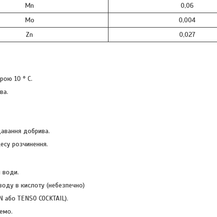
Mn
0,06
Mo
0,004
Zn
0,027
рою 10 ° C.
ва.
давання добрива.
есу розчинення.
я води.
воду в кислоту (небезпечно)
N або TENSO COCKTAIL).
емо.