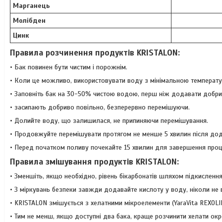
Марганець
Молібден
Цинк
Правила розчинення продуктів KRISTALON:
• Бак повинен бути чистим і порожнім.
• Коли це можливо, використовувати воду з мінімальною температу
• Заповніть бак на 30-50% чистою водою, перш ніж додавати добри
• засипають добриво повільно, безперервно перемішуючи.
• Долийте воду, що залишилася, не припиняючи перемішування.
• Продовжуйте перемішувати протягом не менше 5 хвилин після до
• Перед початком поливу почекайте 15 хвилин для завершення проц
Правила змішування продуктів KRISTALON:
• Зменшіть, якщо необхідно, рівень бікарбонатів шляхом підкисленн
• З міркувань безпеки завжди додавайте кислоту у воду, ніколи не 
• KRISTALON змішується з хелатними мікроелементи (YaraVitа REXOLI
• Тим не менш, якщо доступні два бака, краще розчинити хелати окр