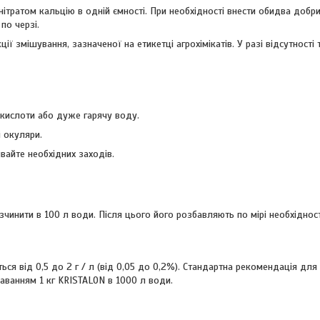
ітратом кальцію в одній ємності. При необхідності внести обидва добри
по черзі.
ії змішування, зазначеної на етикетці агрохімікатів. У разі відсутності 
 кислоти або дуже гарячу воду.
і окуляри.
вайте необхідних заходів.
инити в 100 л води. Після цього його розбавляють по мірі необхідності
я від 0,5 до 2 г / л (від 0,05 до 0,2%). Стандартна рекомендація для
даванням 1 кг KRISTALON в 1000 л води.