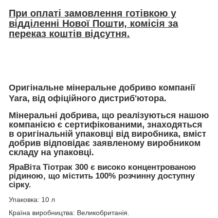
При оплаті замовлення готівкою у
відділенні Нової Пошти, комісія за
переказ коштів відсутня.
Оригінальне мінеральне добриво компанії
Yara, від офіційного дистриб'ютора.
Мінеральні добрива, що реалізуються нашою
компанією є сертифікованими, знаходяться
в оригінальній упаковці від виробника, вміст
добрив відповідає заявленому виробником
складу на упаковці.
ЯраВіта Тіотрак 300 є високо концентрованою
рідиною, що містить 100% розчинну доступну
сірку.
Упаковка: 10 л
Країна виробництва: Великобританія.