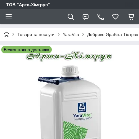
ТОВ "Арта-Хімгруп"
Товари та послуги
YaraVita
Добриво ЯраВіта Тіотрак
Безкоштовна доставка