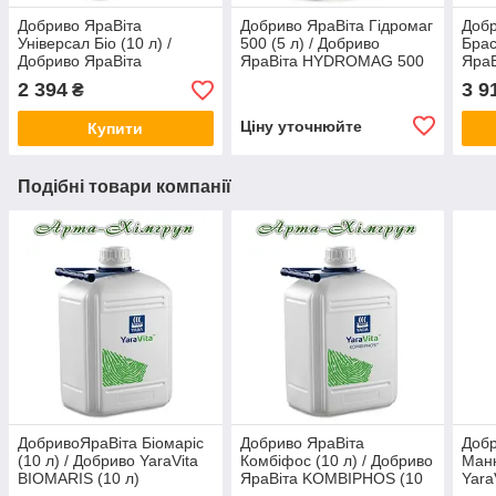
Добриво ЯраВіта
Добриво ЯраВіта Гідромаг
Добр
Універсал Біо (10 л) /
500 (5 л) / Добриво
Брас
Добриво ЯраВіта
ЯраВіта HYDROMAG 500
Яра
UNIVERSAL BIO (10 л)
(5 л)
(10 
2 394
3 9
₴
Ціну уточнюйте
Купити
Подібні товари компанії
ДобривоЯраВіта Біомаріс
Добриво ЯраВіта
Добр
(10 л) / Добриво YaraVita
Комбіфос (10 л) / Добриво
Манк
BIOMARIS (10 л)
ЯраВіта KOMBIPHOS (10
Yara