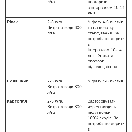
л/га
повторити
з інтервалом 10-14
днів.
Ріпак
2-5 л/га.
У фазу 4-6 листків
Витрата води 300
та на початку
л/га
стеблування. За
потреби повторити
з
інтервалом 10-14
днів. Уникати
обробок
під час цвітіння.
Соняшник
2-5 л/га.
У фазу 4-6 листків.
Витрата води 300
л/га
Картопля
2-5 л/га.
Застосовувати
Витрата води 300
через тиждень
л/га
після появи
100% сходів. За
потреби повторити
з