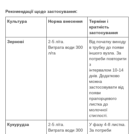
Рекомендації щодо застосування:
Культура
Норма внесення
Терміни і
кратність
застосування
Зернові
2-5 л/га.
Від початку виходу
Витрата води 300
в трубку до появи
л/га
іншого вузла. За
потреби повторити
з
інтервалом 10-14
днів. Додатково
можна
застосовувати від
появи
прапорцевого
листка до
молочної
стиглості.
Кукурудза
2-5 л/га.
У фазу 4-8 листка.
Витрата води 300
За потреби