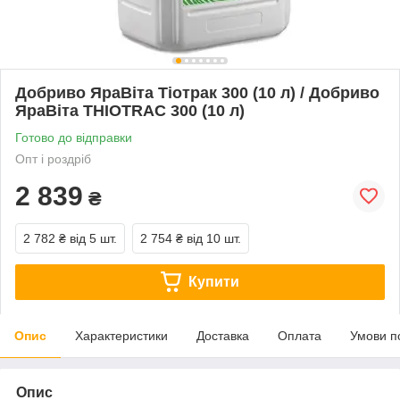
Добриво ЯраВіта Тіотрак 300 (10 л) / Добриво
ЯраВіта THIOTRAC 300 (10 л)
Готово до відправки
Опт і роздріб
2 839
₴
2 782 ₴
від 5 шт.
2 754 ₴
від 10 шт.
Купити
Опис
Характеристики
Доставка
Оплата
Умови п
Опис