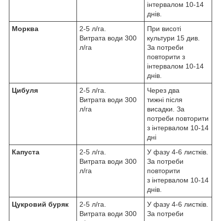
інтервалом 10-14
днів.
Морква
2-5 л/га.
При висоті
Витрата води 300
культури 15 див.
л/га
За потреби
повторити з
інтервалом 10-14
днів.
Цибуля
2-5 л/га.
Через два
Витрата води 300
тижні після
л/га
висадки. За
потреби повторити
з інтервалом 10-14
дні
Капуста
2-5 л/га.
У фазу 4-6 листків.
Витрата води 300
За потреби
л/га
повторити
з інтервалом 10-14
днів.
Цукровий буряк
2-5 л/га.
У фазу 4-6 листків.
Витрата води 300
За потреби