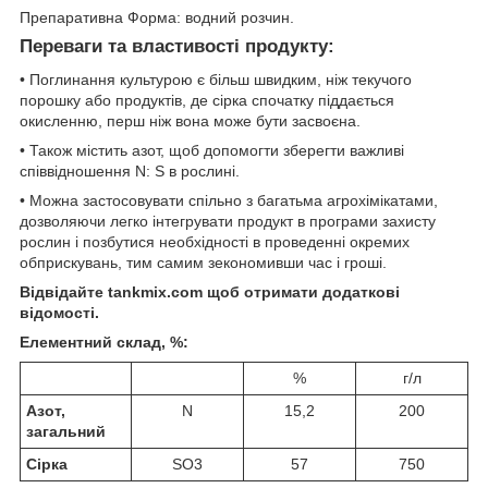
Препаративна Форма: водний розчин.
Переваги та властивості продукту:
• Поглинання культурою є більш швидким, ніж текучого
порошку або продуктів, де сірка спочатку піддається
окисленню, перш ніж вона може бути засвоєна.
• Також містить азот, щоб допомогти зберегти важливі
співвідношення N: S в рослині.
• Можна застосовувати спільно з багатьма агрохімікатами,
дозволяючи легко інтегрувати продукт в програми захисту
рослин і позбутися необхідності в проведенні окремих
обприскувань, тим самим зекономивши час і гроші.
Відвідайте tankmix.com щоб отримати додаткові
відомості.
Елементний склад, %:
%
г/л
Азот
,
N
15,2
200
загальний
Сірка
SO
3
57
750