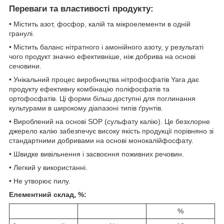
Переваги та властивості продукту:
• Містить азот, фосфор, калій та мікроелементи в одній
гранулі.
• Містить баланс нітратного і амонійного азоту, у результаті
чого продукт значно ефективніше, ніж добрива на основі
сечовини.
• Унікальний процес виробництва нітрофосфатів Yara дає
продукту ефективну комбінацію поліфосфатів та
ортофосфатів. Ці форми більш доступні для поглинання
культурами в широкому діапазоні типів ґрунтів.
• Вироблений на основі SOP (сульфату калію). Це безхлорне
джерело калію забезпечує високу якість продукції порівняно зі
стандартними добривами на основі монокалійфосфату.
• Швидке вивільнення і засвоєння поживних речовин.
• Легкий у використанні.
• Не утворює пилу.
Елементний склад, %:
%