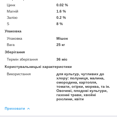
Цинк
0.02 %
Магній
1.6 %
Залізо
0.2 %
S
8 %
Упаковка
Упаковка
Мішок
Вага
25 кг
Зберігання
Термін зберігання
36 міс
Користувальницькі характеристики
Використання
для культур, чутливих до
хлору: полуниця, малина,
смородина, картопля,
томати, огірки, морква, та ін.
Овочеві, плодові культури,
газонні трави, хвойні
рослини, квіти
Приховати