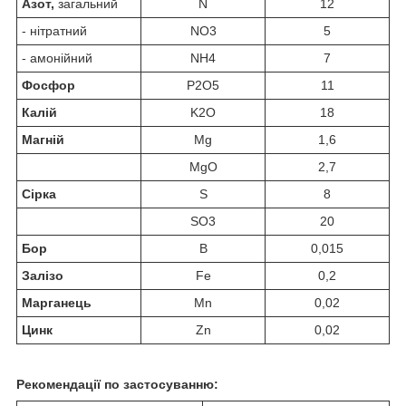
Азот
,
загальний
N
12
- нітратний
NO
3
5
- амонійний
NH
4
7
Фосфор
P
2
O
5
11
Калій
K
2
O
18
Магній
Mg
1,6
MgO
2,7
Сірка
S
8
SO
3
20
Бор
B
0,015
Залізо
Fe
0,2
Марганець
Mn
0,02
Цинк
Zn
0,02
Рекомендації по застосуванню: