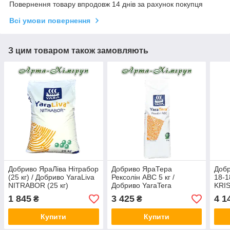
Повернення товару впродовж 14 днів за рахунок покупця
Всі умови повернення
З цим товаром також замовляють
Добриво ЯраЛіва Нітрабор
Добриво ЯраТера
Добр
(25 кг) / Добриво YaraLiva
Рексолін АВС 5 кг /
18-1
NITRABOR (25 кг)
Добриво YaraTera
KRI
REXOLIN ABC 5 кг
SPEC
1 845
3 425
4 1
₴
₴
Купити
Купити