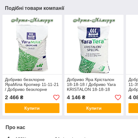
Подібні товари компанії
Добриво безхлорне
Добриво Яра Крісталон
Добр
ЯраМіла Кропкер 11-11-21
18-18-18 / Добриво Yara
11-3
/ Добриво безхлорне
KRISTALON 18-18-18
Доб
YaraMila CROPCARE 11-
SPECIAL (25 кг)
3-11
2 466
4 146
4 0
₴
₴
11-21 (25 кг)
Купити
Купити
Про нас