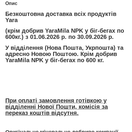
Опис
Безкоштовна доставка всіх продуктів
Yara
(крім добрив YaraMila NPK у біг-бегах по
600кг.) з 01.06.2026 р. по 30.09.2026 р.
У відділення (Нова Пошта, Укрпошта) та
адресно Новою Поштою. Крім добрив
YaraMila NPK у біг-бегах по 600 кг.
При оплаті замовлення готівкою у
відділенні Нової Пошти, комісія за
переказ коштів відсутня.
Оригінальне мінеральне добриво компанії