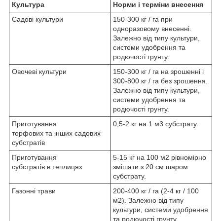
Культура
Норми і терміни внесення
Садові культури
150-300 кг / га при
одноразовому внесенні.
Залежно від типу культури,
системи удобрення та
родючості грунту.
Овочеві культури
150-300 кг / га на зрошенні і
300-800 кг / га без зрошення.
Залежно від типу культури,
системи удобрення та
родючості грунту.
Приготування
0,5-2 кг на 1 м
3
субстрату.
торфових та інших садових
субстратів
Приготування
5-15 кг на 100 м2 рівномірно
субстратів в теплицях
змішати з 20 см шаром
субстрату.
Газонні трави
200-400 кг / га (2-4 кг / 100
м2). Залежно від типу
культури, системи удобрення
та родючості грунту.