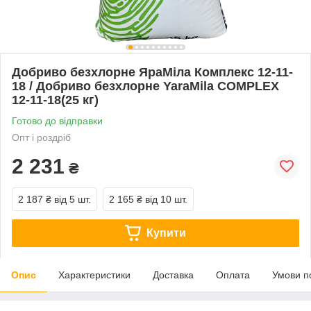
Добриво безхлорне ЯраМіла Комплекс 12-11-
18 / Добриво безхлорне YaraMila COMPLEX
12-11-18(25 кг)
Готово до відправки
Опт і роздріб
2 231
₴
2 187 ₴
від 5 шт.
2 165 ₴
від 10 шт.
Купити
Опис
Характеристики
Доставка
Оплата
Умови п