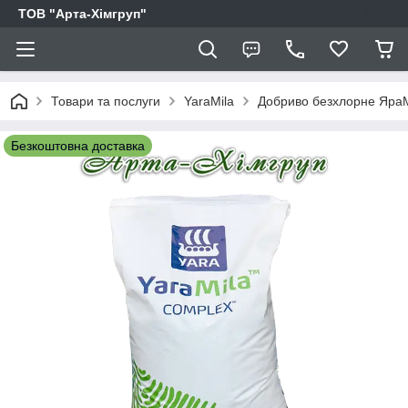
ТОВ "Арта-Хімгруп"
Товари та послуги
YaraMila
Добриво безхлорне ЯраМ
Безкоштовна доставка